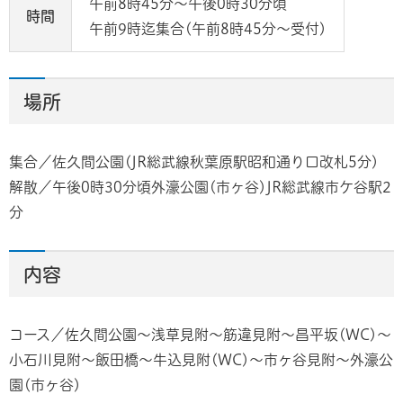
午前8時45分～午後0時30分頃
時間
午前9時迄集合(午前8時45分～受付)
場所
集合／佐久間公園(JR総武線秋葉原駅昭和通り口改札5分)
解散／午後0時30分頃外濠公園(市ヶ谷)JR総武線市ケ谷駅2
分
内容
コース／佐久間公園～浅草見附～筋違見附～昌平坂(WC)～
小石川見附～飯田橋～牛込見附(WC)～市ヶ谷見附～外濠公
園(市ヶ谷)