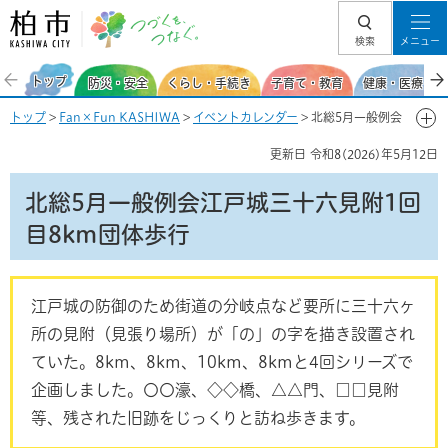
柏市 つづくを、
検索
メニュー
つなぐ。
トップ
防災・安全
くらし・手続き
子育て・教育
健康・医療・福
トップ
>
Fan×Fun KASHIWA
>
イベントカレンダー
> 北総5月一般例会
江戸城三十六見附1回目8km団体歩行
更新日
令和8(2026)年5月12日
北総5月一般例会江戸城三十六見附1回
目8km団体歩行
江戸城の防御のため街道の分岐点など要所に三十六ヶ
所の見附（見張り場所）が「の」の字を描き設置され
ていた。8km、8km、10km、8kmと4回シリーズで
企画しました。〇〇濠、◇◇橋、△△門、□□見附
等、残された旧跡をじっくりと訪ね歩きます。