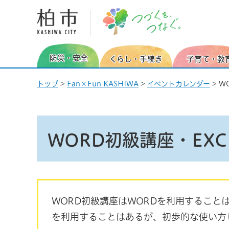
柏市 つづくを、つなぐ。
防災・安全
くらし・手続き
子育て・教
トップ
>
Fan×Fun KASHIWA
>
イベントカレンダー
> W
WORD初級講座・EXC
WORD初級講座はWORDを利用すること
を利用することはあるが、初歩的な使い方