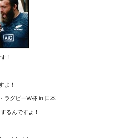
です！
すよ！
グビーW杯 in 日本
習するんですよ！