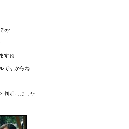
れるか
か
ますね
ルですからね
と判明しました