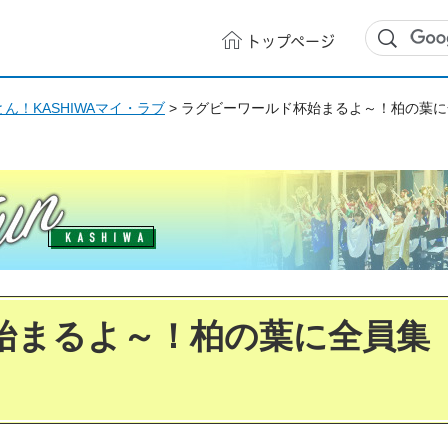
トップ
ページ
ん！KASHIWAマイ・ラブ
> ラグビーワールド杯始まるよ～！柏の葉
始まるよ～！柏の葉に全員集