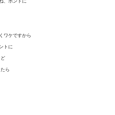
ね、ホントに
くワケですから
ントに
けど
てたら