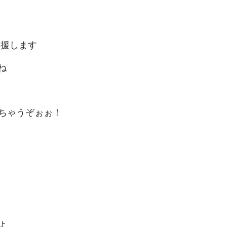
応援します
ね
ちゃうぞぉぉ！
よ