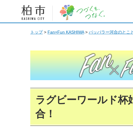
柏市 つづくを、つなぐ。
トップ
>
Fan×Fun KASHIWA
>
パッパラー河合のとこと
Fan Fun KASHIWA
ラグビーワールド杯
合！