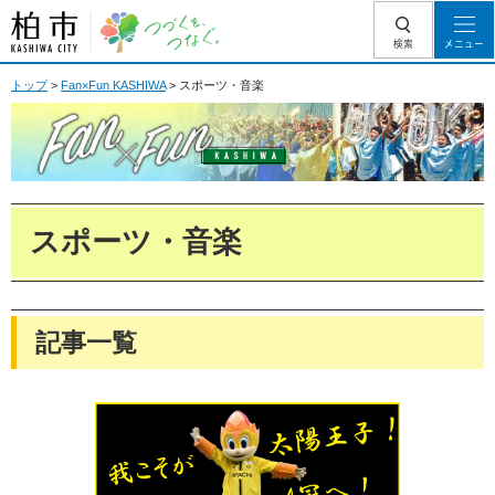
柏市 つづくを、
検索
メニュー
つなぐ。
トップ
>
Fan×Fun KASHIWA
> スポーツ・音楽
Fan Fun KASHIWA
スポーツ・音楽
記事一覧