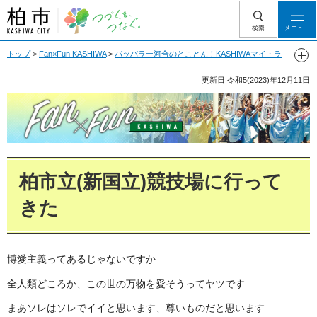
柏市 つづくを、
検索
メニュー
つなぐ。
トップ
>
Fan×Fun KASHIWA
>
パッパラー河合のとことん！KASHIWAマイ・ラ
ブ
> 柏市立(新国立)競技場に行ってきた
更新日
令和5(2023)年12月11日
Fan Fun KASHIWA
柏市立(新国立)競技場に行って
きた
博愛主義ってあるじゃないですか
全人類どころか、この世の万物を愛そうってヤツです
まあソレはソレでイイと思います、尊いものだと思います