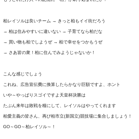
柏レイソルは良いチーム → きっと柏もイイ街だろう
→ 柏は住みやすいに違いない → 子育てなら柏だな
→ 買い物も柏でしようぜ → 柏で幸せをつかもうぜ
→ さあ皆の衆！柏に住んでみようじゃないか！
こんな感じでしょう
これね、広告宣伝費に換算したらかなり巨額ですよ、ホント
いや～やっぱりスゴイですよ天皇杯決勝は
たぶん来年は敗戦を糧にして、レイソルはやってくれます
柏愛主義の皆さん、再び柏市立(新国立)競技場に集合しましょう！
GO～GO～柏レイソル～！