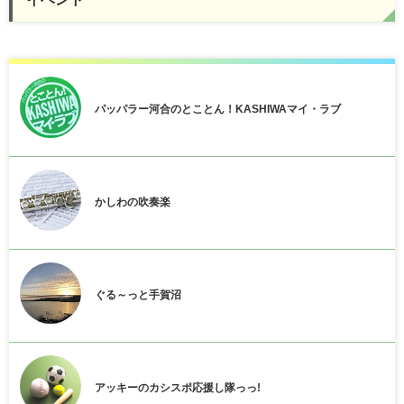
パッパラー河合のとことん！KASHIWAマイ・ラブ
かしわの吹奏楽
ぐる～っと手賀沼
アッキーのカシスポ応援し隊っっ!