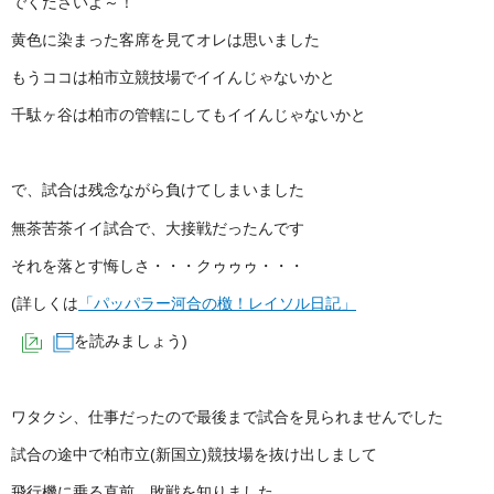
でくださいよ～！
黄色に染まった客席を見てオレは思いました
もうココは柏市立競技場でイイんじゃないかと
千駄ヶ谷は柏市の管轄にしてもイイんじゃないかと
で、試合は残念ながら負けてしまいました
無茶苦茶イイ試合で、大接戦だったんです
それを落とす悔しさ・・・クゥゥゥ・・・
(詳しくは
「パッパラー河合の檄！レイソル日記」
を読みましょう)
（外部サイトへリンク）
（別ウィンドウで開きます）
ワタクシ、仕事だったので最後まで試合を見られませんでした
試合の途中で柏市立(新国立)競技場を抜け出しまして
飛行機に乗る直前、敗戦を知りました