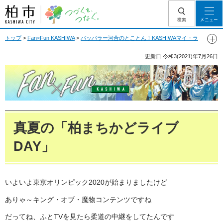
柏市 つづくを、
検索
メニュー
つなぐ。
トップ
>
Fan×Fun KASHIWA
>
パッパラー河合のとことん！KASHIWAマイ・ラ
ブ
> 真夏の「柏まちかどライブDAY」
更新日
令和3(2021)年7月26日
Fan Fun KASHIWA
真夏の「柏まちかどライブ
DAY」
いよいよ東京オリンピック2020が始まりましたけど
ありゃ～キング・オブ・魔物コンテンツですね
だってね、ふとTVを見たら柔道の中継をしてたんです