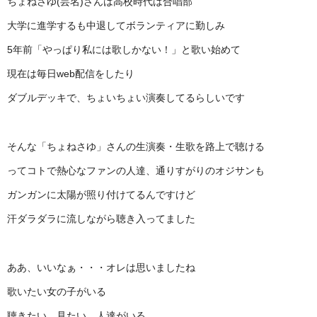
ちょねさゆ(芸名)さんは高校時代は合唱部
大学に進学するも中退してボランティアに勤しみ
5年前「やっぱり私には歌しかない！」と歌い始めて
現在は毎日web配信をしたり
ダブルデッキで、ちょいちょい演奏してるらしいです
そんな「ちょねさゆ」さんの生演奏・生歌を路上で聴ける
ってコトで熱心なファンの人達、通りすがりのオジサンも
ガンガンに太陽が照り付けてるんですけど
汗ダラダラに流しながら聴き入ってました
ああ、いいなぁ・・・オレは思いましたね
歌いたい女の子がいる
聴きたい、見たい、人達がいる