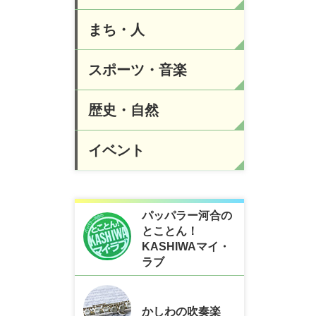
まち・人
。
スポーツ・音楽
歴史・自然
イベント
パッパラー河合の
とことん！
KASHIWAマイ・
ラブ
かしわの吹奏楽