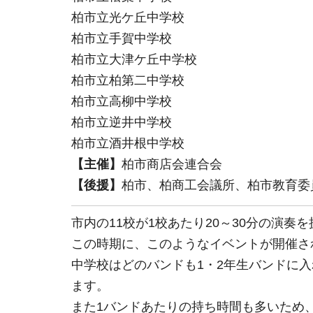
柏市立光ケ丘中学校
柏市立手賀中学校
柏市立大津ケ丘中学校
柏市立柏第二中学校
柏市立高柳中学校
柏市立逆井中学校
柏市立酒井根中学校
【主催】
柏市商店会連合会
【後援】
柏市、柏商工会議所、柏市教育委
市内の11校が1校あたり20～30分の演奏
この時期に、このようなイベントが開催さ
中学校はどのバンドも1・2年生バンドに
ます。
また1バンドあたりの持ち時間も多いため