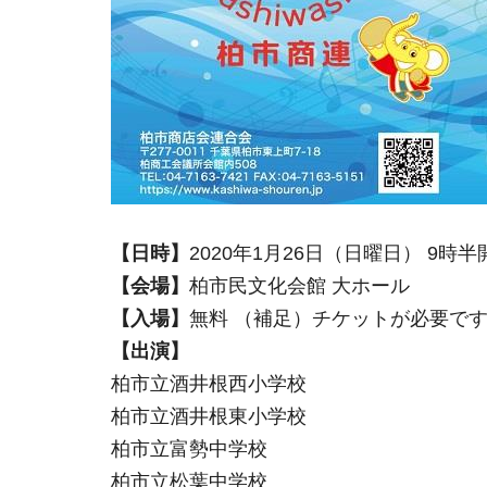
【日時】
2020年1月26日（日曜日） 9時半
【会場】
柏市民文化会館 大ホール
【入場】
無料 （補足）チケットが必要で
【出演】
柏市立酒井根西小学校
柏市立酒井根東小学校
柏市立富勢中学校
柏市立松葉中学校