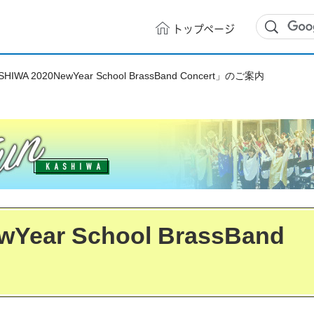
トップ
ページ
HIWA 2020NewYear School BrassBand Concert」のご案内
Year School BrassBand