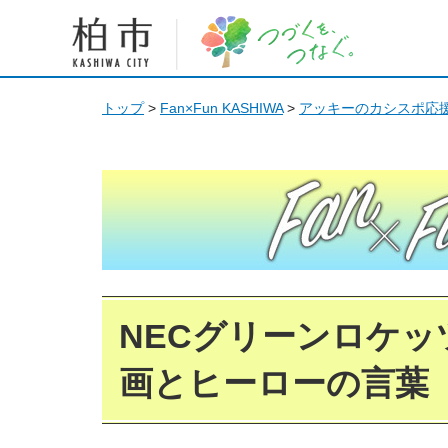
柏市 つづくを、つなぐ。
トップ
>
Fan×Fun KASHIWA
>
アッキーのカシスポ応援
Fan Fun KASHIWA
NECグリーンロケッ
画とヒーローの言葉