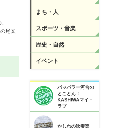
まち・人
め、
スポーツ・音楽
）の尾又
歴史・自然
イベント
パッパラー河合の
とことん！
KASHIWAマイ・
ラブ
かしわの吹奏楽