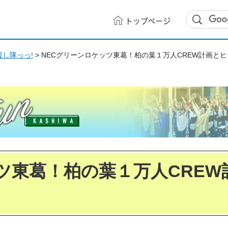
トップ
ページ
し隊っっ!
> NECグリーンロケッツ東葛！柏の葉１万人CREW計画と
ツ東葛！柏の葉１万人CREW