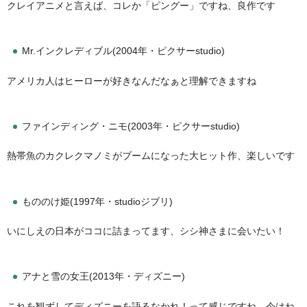
クレイアニメと言えば、コレか「ピングー」ですね、良作です
Mr.インクレディブル(2004年・ピクサーstudio)
アメリカ人はヒーローが好きなんだなぁと理解できますね
ファインディング・ニモ(2003年・ピクサーstudio)
熱帯魚のカクレクマノミがブームになった大ヒット作、楽しいです
もののけ姫(1997年・studioジブリ)
いにしえの日本がココに詰まってます、シシ神さまに会いたい！
アナと雪の女王(2013年・ディズニー)
これを観ずしてディズニーを語るなかれ！って感じですね、今はね