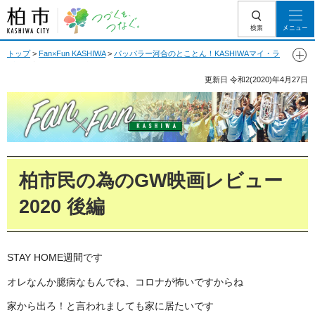
柏市 つづくを、
検索
メニュー
つなぐ。
トップ
>
Fan×Fun KASHIWA
>
パッパラー河合のとことん！KASHIWAマイ・ラ
ブ
> 柏市民の為のGW映画レビュー2020 後編
更新日
令和2(2020)年4月27日
Fan Fun KASHIWA
柏市民の為のGW映画レビュー
2020 後編
STAY HOME週間です
オレなんか臆病なもんでね、コロナが怖いですからね
家から出ろ！と言われましても家に居たいです