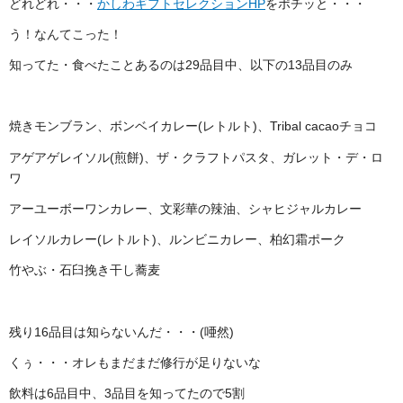
どれどれ・・・
かしわギフトセレクションHP
をポチッと・・・
う！なんてこった！
知ってた・食べたことあるのは29品目中、以下の13品目のみ
焼きモンブラン、ボンベイカレー(レトルト)、Tribal cacaoチョコ
アゲアゲレイソル(煎餅)、ザ・クラフトパスタ、ガレット・デ・ロ
ワ
アーユーボーワンカレー、文彩華の辣油、シャヒジャルカレー
レイソルカレー(レトルト)、ルンビニカレー、柏幻霜ポーク
竹やぶ・石臼挽き干し蕎麦
残り16品目は知らないんだ・・・(唖然)
くぅ・・・オレもまだまだ修行が足りないな
飲料は6品目中、3品目を知ってたので5割