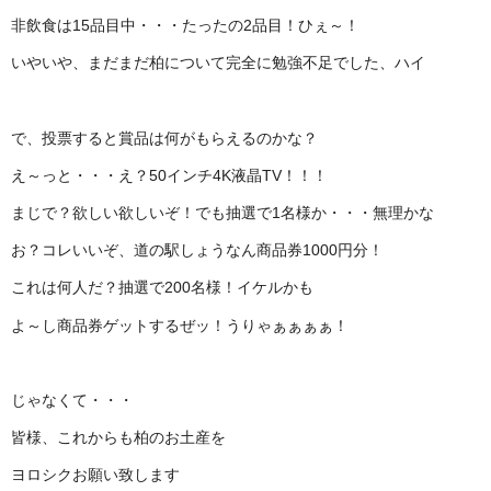
非飲食は15品目中・・・たったの2品目！ひぇ～！
いやいや、まだまだ柏について完全に勉強不足でした、ハイ
で、投票すると賞品は何がもらえるのかな？
え～っと・・・え？50インチ4K液晶TV！！！
まじで？欲しい欲しいぞ！でも抽選で1名様か・・・無理かな
お？コレいいぞ、道の駅しょうなん商品券1000円分！
これは何人だ？抽選で200名様！イケルかも
よ～し商品券ゲットするぜッ！うりゃぁぁぁぁ！
じゃなくて・・・
皆様、これからも柏のお土産を
ヨロシクお願い致します