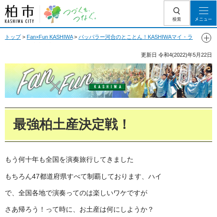
柏市 つづくを、
検索
メニュー
つなぐ。
トップ
>
Fan×Fun KASHIWA
>
パッパラー河合のとことん！KASHIWAマイ・ラ
ブ
> 最強柏土産決定戦！
更新日
令和4(2022)年5月22日
Fan Fun KASHIWA
最強柏土産決定戦！
もう何十年も全国を演奏旅行してきました
もちろん47都道府県すべて制覇しております、ハイ
で、全国各地で演奏ってのは楽しいワケですが
さあ帰ろう！って時に、お土産は何にしようか？