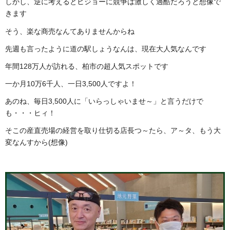
しかし、逆に考えるとヒジョーに競争は激しく過酷だろうと想像で
きます
そう、楽な商売なんてありませんからね
先週も言ったように道の駅しょうなんは、現在大人気なんです
年間128万人が訪れる、柏市の超人気スポットです
一か月10万6千人、一日3,500人ですよ！
あのね、毎日3,500人に「いらっしゃいませ～」と言うだけで
も・・・ヒィ！
そこの産直売場の経営を取り仕切る店長つ～たら、ア～タ、もう大
変なんすから(想像)