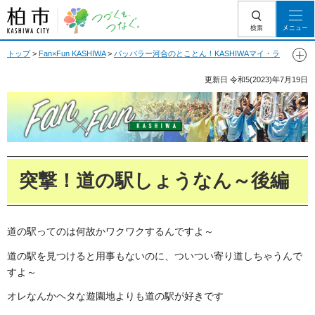
柏市 つづくを、
検索
メニュー
つなぐ。
トップ
>
Fan×Fun KASHIWA
>
パッパラー河合のとことん！KASHIWAマイ・ラ
ブ
> 突撃！道の駅しょうなん～後編
更新日
令和5(2023)年7月19日
Fan Fun KASHIWA
突撃！道の駅しょうなん～後編
道の駅ってのは何故かワクワクするんですよ～
道の駅を見つけると用事もないのに、ついつい寄り道しちゃうんで
すよ～
オレなんかヘタな遊園地よりも道の駅が好きです