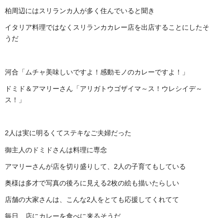
柏周辺にはスリランカ人が多く住んでいると聞き
イタリア料理ではなくスリランカカレー店を出店することにしたそ
うだ
河合「ムチャ美味しいですよ！感動モノのカレーですよ！」
ドミド＆アマリーさん「アリガトウゴザイマ～ス！ウレシイデ～
ス！」
2人は実に明るくてステキなご夫婦だった
御主人のドミドさんは料理に専念
アマリーさんが店を切り盛りして、2人の子育てもしている
奥様は多才で写真の後ろに見える2枚の絵も描いたらしい
店舗の大家さんは、こんな2人をとても応援してくれてて
毎日、店にカレーを食べに来るそうだ