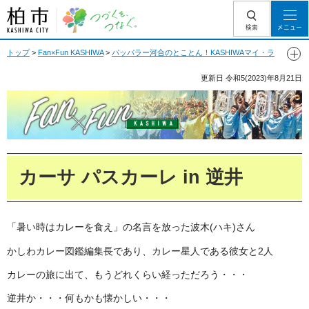
柏市 つづくを、
検索
メニュー
つなぐ。
トップ
>
Fan×Fun KASHIWA
>
パッパラー河合のとことん！KASHIWAマイ・ラ
ブ
> カーサ パスカーレ in 逆井
更新日
令和5(2023)年8月21日
Fan Fun KASHIWA
カーサ パスカーレ in 逆井
「暑い時はカレーを食え」の名言を放った波木(ハキ)さん
かしわカレー図鑑編集長であり、カレー星人である彼女と2人
カレーの旅に出て、もうどれくらい経っただろう・・・
逆井か・・・何もかも懐かしい・・・