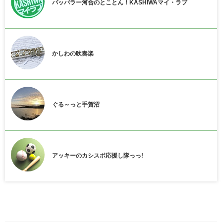
パッパラー河合のとことん！KASHIWAマイ・ラブ
かしわの吹奏楽
ぐる～っと手賀沼
アッキーのカシスポ応援し隊っっ!