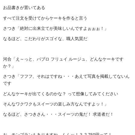
お品書きが置いてある
すべて注文を受けてからケーキを作ると言う
さつき「絶対に出来立てが美味しいんですよぉぉぉ！」
なるほど、こだわりがスゴイな、職人気質だ
河合「え～っと、パブロ フリュイ ルージュ、どんなケーキです
か？」
さつき「フフフ、それはですね・・・あえて写真を掲載してないん
です
どんなケーキが出てくるのかな？ って想像してみてください
そんなワクワクもスイーツの楽しみ方なんですよッ！」
なるほど、さつきさん・・・スイーツの鬼だ！ 求道者だ！
お、モンブランもありますね、んんッ！？ 2,750円って！