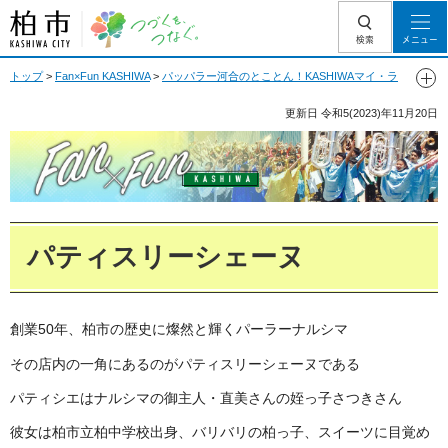
柏市 つづくを、
検索
メニュー
つなぐ。
トップ
>
Fan×Fun KASHIWA
>
パッパラー河合のとことん！KASHIWAマイ・ラ
ブ
> パティスリーシェーヌ
更新日
令和5(2023)年11月20日
Fan Fun KASHIWA
パティスリーシェーヌ
創業50年、柏市の歴史に燦然と輝くパーラーナルシマ
その店内の一角にあるのがパティスリーシェーヌである
パティシエはナルシマの御主人・直美さんの姪っ子さつきさん
彼女は柏市立柏中学校出身、バリバリの柏っ子、スイーツに目覚め