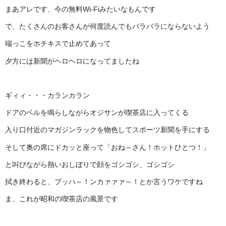
まあアレです、今の無料Wi-Fiみたいなもんです
で、たくさんのお客さんが何度読んでもバラバラにならないよう
端っこをホチキスで止めてあって
夕方には新聞がヘロヘロになってましたね
ギィィ・・・カランカラン
ドアのベルを鳴らしながらオジサンが喫茶店に入ってくる
入り口付近のマガジンラックを物色してスポーツ新聞を手にする
そして奥の席にドカッと座って「おね～さん！ホットひとつ！」
と叫びながら熱いおしぼりで顔をゴシゴシ、ゴシゴシ
拭き終わると、プッハ～！ンカァァァ～！とか言うワケですね
ま、これが昭和の喫茶店の風景です