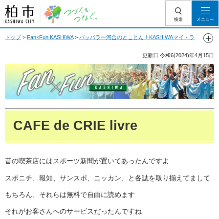
柏市 つづくを、
検索
メニュー
つなぐ。
トップ
>
Fan×Fun KASHIWA
>
パッパラー河合のとことん！KASHIWAマイ・ラ
ブ
> CAFE de CRIE livre
更新日
令和6(2024)年4月15日
Fan Fun KASHIWA
CAFE de CRIE livre
昔の喫茶店にはスポーツ新聞が置いてあったんですよ
スポニチ、報知、サンスポ、ニッカン、と各誌を取り揃えてまして
もちろん、それらは無料で自由に読めます
それがお客さんへのサービスだったんですね