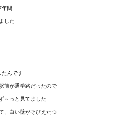
7年間
ました
したんです
駅前が通学路だったので
ず～っと見てました
て、白い壁がそびえたつ