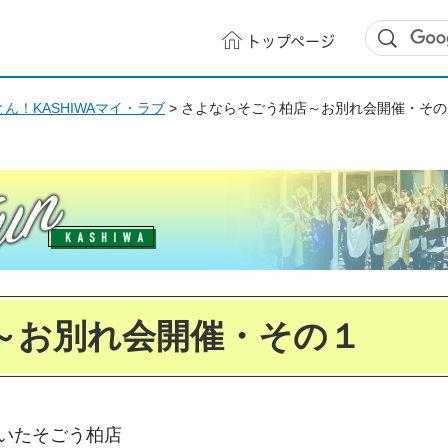
トップ
ページ
ん！KASHIWAマイ・ラブ
> さよならそごう柏店～お別れ会開催・その
～お別れ会開催・その１
いたそごう柏店