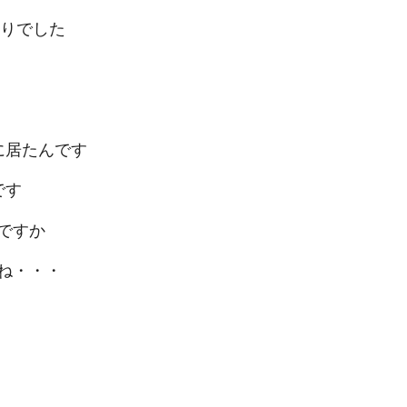
もりでした
に居たんです
です
ですか
ね・・・