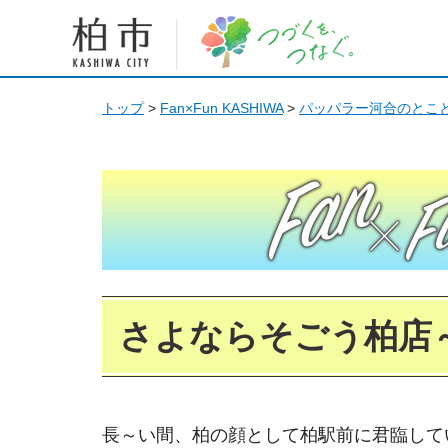
柏市 つづくを、つなぐ。
トップ
>
Fan×Fun KASHIWA
>
パッパラー河合のとこと
Fan Fun KASHIWA
さよならそごう柏店
長～い間、柏の顔として柏駅前に君臨して