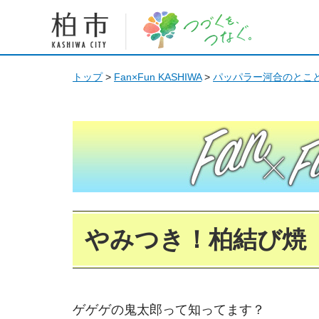
柏市 つづくを、つなぐ。
トップ
>
Fan×Fun KASHIWA
>
パッパラー河合のとこと
Fan Fun KASHIWA
やみつき！柏結び焼
ゲゲゲの鬼太郎って知ってます？