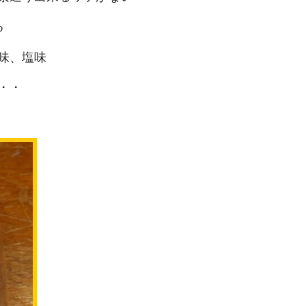
る
味、塩味
・・