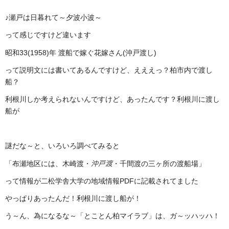
♪瀬戸は日暮れて～夕波小波～
って感じですけど違います
昭和33(1958)年 渡船で嫁ぐ花嫁さん(沖戸渡し)
って説明文には書いてあるんですけど、えええっ？柏市内で渡し
船？
利根川しか考えられないんですけど、あったんです？利根川に渡し
船が
謎だな～と、いろいろ調べてみると
「布瀬地区には、木崎渡・
・千間渡の三ヶ所の渡船場」
沖戸渡
って情報が二松学舎大学の地域情報PDFに記載されてました
やっぱりあったんだ！利根川に渡し船が！
う～ん、為になるな～「とことん柏マイラブ」は、ガ～ッハッハ！