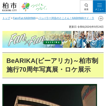
柏市 つづくを、
検索
メニュー
つなぐ。
トップ
>
Fan×Fun KASHIWA
>
パッパラー河合のとことん！KASHIWAマイ・ラ
ブ
> BeARIKA(ビーアリカ)～柏市制施行70周年写真展・ロケ展示
更新日
令和6(2024)年9月24日
Fan Fun KASHIWA
BeARIKA(ビーアリカ)～柏市制
施行70周年写真展・ロケ展示